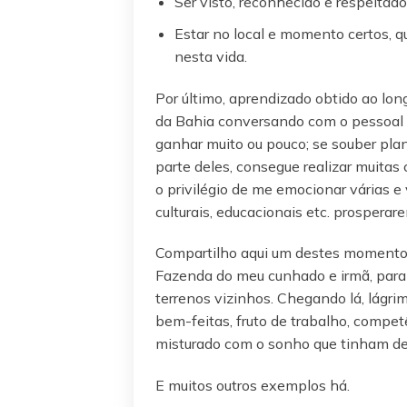
Ser visto, reconhecido e respeitado
Estar no local e momento certos, 
nesta vida.
Por último, aprendizado obtido ao lon
da Bahia conversando com o pessoal l
ganhar muito ou pouco; se souber pla
parte deles, consegue realizar muitas 
o privilégio de me emocionar várias 
culturais, educacionais etc. prosperar
Compartilho aqui um destes momentos v
Fazenda do meu cunhado e irmã, para 
terrenos vizinhos. Chegando lá, lágr
bem-feitas, fruto de trabalho, compe
misturado com o sonho que tinham de
E muitos outros exemplos há.