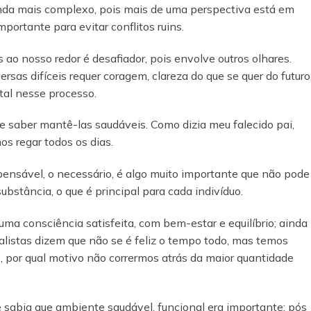
ainda mais complexo, pois mais de uma perspectiva está em
importante para evitar conflitos ruins.
ao nosso redor é desafiador, pois envolve outros olhares.
sas difíceis requer coragem, clareza do que se quer do futuro
al nesse processo.
e saber mantê-las saudáveis. Como dizia meu falecido pai,
s regar todos os dias.
pensável, o necessário, é algo muito importante que não pode
 substância, o que é principal para cada indivíduo.
ma consciência satisfeita, com bem-estar e equilíbrio; ainda
listas dizem que não se é feliz o tempo todo, mas temos
 por qual motivo não corrermos atrás da maior quantidade
 sabia que ambiente saudável, funcional era importante; pós