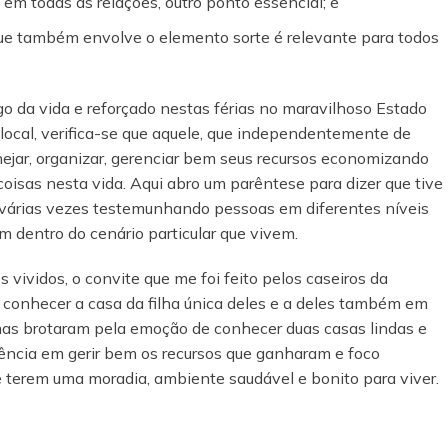
 em todas as relações, outro ponto essencial; e
que também envolve o elemento sorte é relevante para todos
go da vida e reforçado nestas férias no maravilhoso Estado
ocal, verifica-se que aquele, que independentemente de
nejar, organizar, gerenciar bem seus recursos economizando
coisas nesta vida. Aqui abro um parêntese para dizer que tive
e várias vezes testemunhando pessoas em diferentes níveis
em dentro do cenário particular que vivem.
ividos, o convite que me foi feito pelos caseiros da
conhecer a casa da filha única deles e a deles também em
imas brotaram pela emoção de conhecer duas casas lindas e
tência em gerir bem os recursos que ganharam e foco
 terem uma moradia, ambiente saudável e bonito para viver.