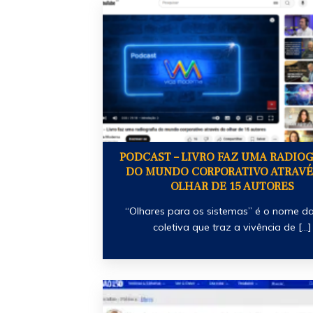
PODCAST – LIVRO FAZ UMA RADIO
DO MUNDO CORPORATIVO ATRAVÉ
OLHAR DE 15 AUTORES
“Olhares para os sistemas” é o nome d
coletiva que traz a vivência de [...]