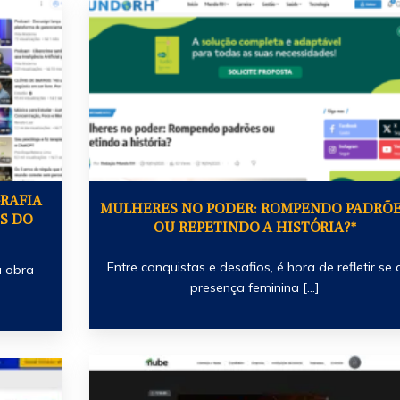
GRAFIA
MULHERES NO PODER: ROMPENDO PADRÕ
S DO
OU REPETINDO A HISTÓRIA?*
Entre conquistas e desafios, é hora de refletir se 
a obra
presença feminina [...]