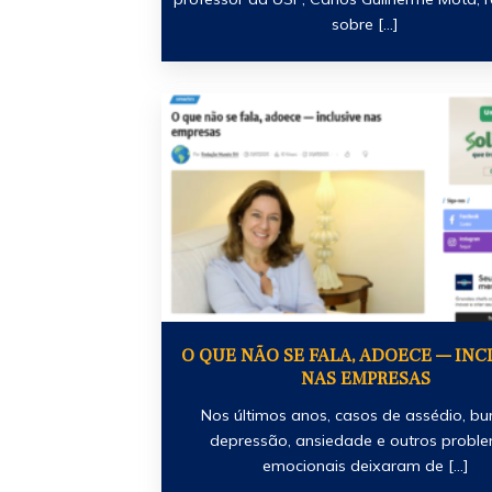
sobre [...]
O QUE NÃO SE FALA, ADOECE — INC
NAS EMPRESAS
Nos últimos anos, casos de assédio, bu
depressão, ansiedade e outros probl
emocionais deixaram de [...]