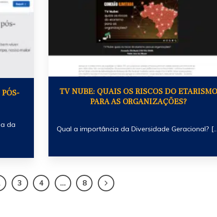
TV NUBE: QUAIS OS RISCOS DO ETARISM
 PÓS-
PARA AS ORGANIZAÇÕES?
da da
Qual a importância da Diversidade Geracional? [...
2
3
4
…
8