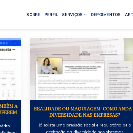
SOBRE
PERFIL
SERVIÇOS
DEPOIMENTOS
ART
AMBÉM A
REALIDADE OU MAQUIAGEM: COMO ANDA 
REFEREM
DIVERSIDADE NAS EMPRESAS?
Já existe uma pressão social e regulatória pela
érito
aceitação da diversidade nos sistemas
efletimos