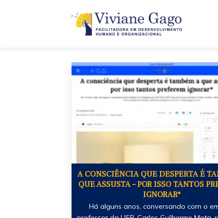
Skip
to
content
A CONSCIÊNCIA QUE DESPERTA É T
QUE ASSUSTA – POR ISSO TANTOS P
IGNORAR*
Há alguns anos, conversando com o em
professor da USP, Carlos Guilherme Mota, r