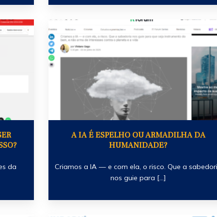
SER
A IA É ESPELHO OU ARMADILHA DA
SSO?
HUMANIDADE?
es da
Criamos a IA — e com ela, o risco. Que a sabedor
nos guie para [...]